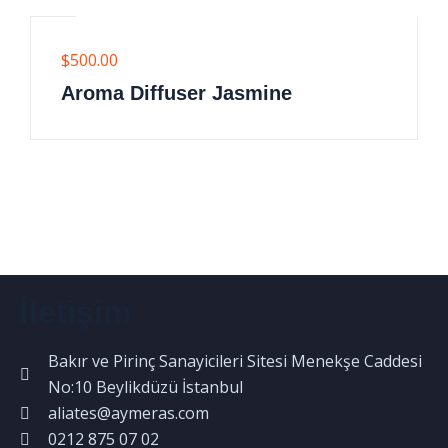
$
500.00
Aroma Diffuser Jasmine
İletişim
Bakır ve Pirinç Sanayicileri Sitesi Menekşe Caddesi
No:10 Beylikdüzü İstanbul
aliates@aymeras.com
0212 875 07 02