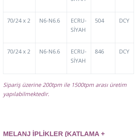
70/24 x 2
N6-N6.6
ECRU-
504
DCY
SİYAH
70/24 x 2
N6-N6.6
ECRU-
846
DCY
SİYAH
Sipariş üzerine 200tpm ile 1500tpm arası üretim
yapılabilmektedir.
MELANJ İPLİKLER (KATLAMA +